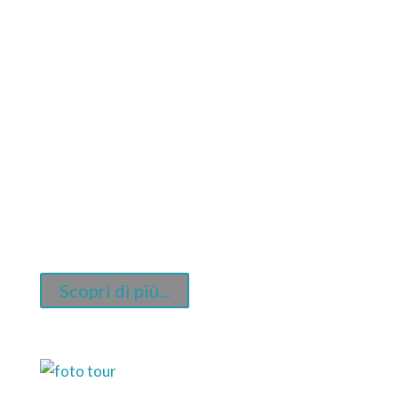
ITINERARI FOTO
TOUR PRIVATI
2022/2023
Guarda gli itinerari dei viaggi privati in Cambogia
Scopri di più...