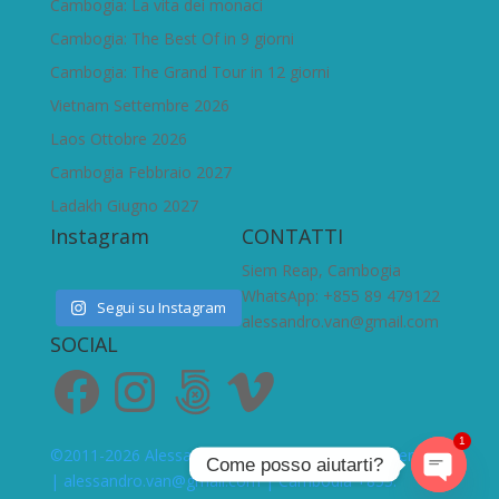
Cambogia: La vita dei monaci
Cambogia: The Best Of in 9 giorni
Cambogia: The Grand Tour in 12 giorni
Vietnam Settembre 2026
Laos Ottobre 2026
Cambogia Febbraio 2027
Ladakh Giugno 2027
Instagram
CONTATTI
Siem Reap, Cambogia
WhatsApp: +855 89 479122
Segui su Instagram
alessandro.van@gmail.com
SOCIAL
Facebook
Instagram
500px
Vimeo
1
©2011-2026 Alessandro Vannucci, All Rights Reserved
Come posso aiutarti?
|
alessandro.van@gmail.com
| Cambodia +855.