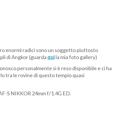
loro enormi radici sono un soggetto piuttosto
li di Angkor (guarda
qui
la mia foto gallery)
osco personalmente si è reso disponibile e ci ha
rlo tra le rovine di questo tempio quasi
n AF-S NIKKOR 24mm f/1.4G ED.