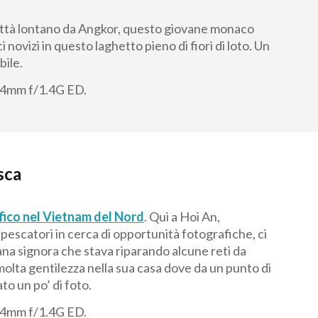
città lontano da Angkor, questo giovane monaco
novizi in questo laghetto pieno di fiori di loto. Un
bile.
4mm f/1.4G ED.
sca
ico nel Vietnam del Nord
. Qui a Hoi An,
 pescatori in cerca di opportunità fotografiche, ci
ana signora che stava riparando alcune reti da
molta gentilezza nella sua casa dove da un punto di
o un po’ di foto.
4mm f/1.4G ED.