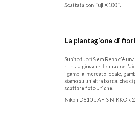
Scattata con Fuji X100F.
La piantagione di fiori
Subito fuori Siem Reap c’è una
questa giovane donna con l’aiut
i gambi al mercato locale, gam
siamo su un’altra barca, che ci
scattare foto uniche.
Nikon D810 e
AF-S NIKKOR 2