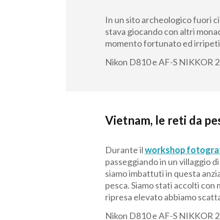
In un sito archeologico fuori 
stava giocando con altri monaci 
momento fortunato ed irripeti
Nikon D810 e AF-S NIKKOR 2
Vietnam, le reti da pe
Durante il
workshop fotograf
passeggiando in un villaggio di
siamo imbattuti in questa anzi
pesca. Siamo stati accolti con 
ripresa elevato abbiamo scattat
Nikon D810 e AF-S NIKKOR 2