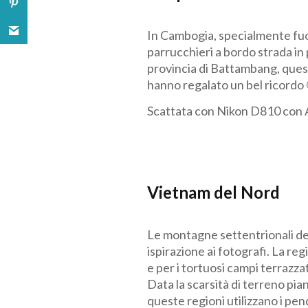
In Cambogia, specialmente fuor
parrucchieri a bordo strada in 
provincia di Battambang, questo
hanno regalato un bel ricordo 
Scattata con Nikon D810 co
Vietnam del Nord
Le montagne settentrionali de
ispirazione ai fotografi. La reg
e per i tortuosi campi terrazzat
Data la scarsità di terreno pi
queste regioni utilizzano i pen