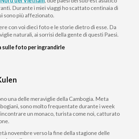
l
Nord del Vietnam
, due paesi del sud-est asiatico
anti. Durante i miei viaggi ho scattato centinaia di
ui sono più affezionato.
re con voi dieci foto e le storie dietro di esse. Da
glie naturali, ai sorrisi della gente di questi Paesi.
a sulle foto per ingrandirle
Kulen
no una delle meraviglie della Cambogia. Meta
ambogiani, sono molto frequentate durante i week
i incontrare un monaco, turista come noi, catturato
one.
età novembre verso la fine della stagione delle