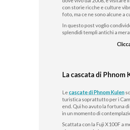
dove vivo dal 2008, e visitare i
con storie ricche e culture vibr
foto, ma ce ne sono alcune a c
In questo post voglio condivide
splendidi templi antichi a meravi
Clicc
La cascata di Phnom 
Le
cascate di Phnom Kulen
so
turistica soprattutto per i C
end. Qui ho avuto la fortuna d
in un momento di contemplazi
Scattata con la Fuji X100F a m