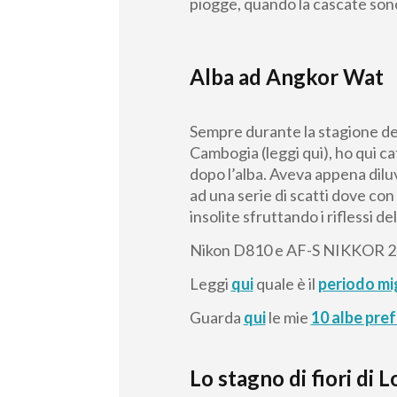
piogge, quando la cascate son
Alba ad Angkor Wat
Sempre durante la stagione del
Cambogia (leggi qui), ho qui c
dopo l’alba. Aveva appena dil
ad una serie di scatti dove con
insolite sfruttando i riflessi 
Nikon D810 e AF-S NIKKOR 2
Leggi
qui
quale è il
periodo mig
Guarda
qui
le mie
10 albe pre
Lo stagno di fiori di L