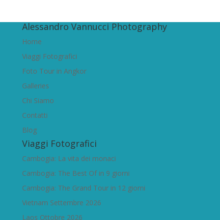
Alessandro Vannucci Photography
Home
Viaggi Fotografici
Foto Tour in Angkor
Galleries
Chi Siamo
Contatti
Blog
Viaggi Fotografici
Cambogia: La vita dei monaci
Cambogia: The Best Of in 9 giorni
Cambogia: The Grand Tour in 12 giorni
Vietnam Settembre 2026
Laos Ottobre 2026